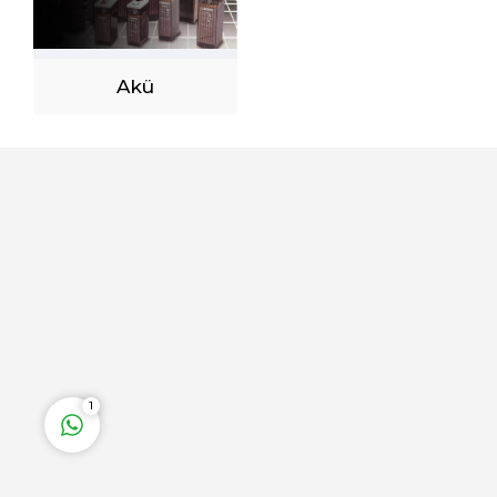
Akü
Ankara Güneş Enerji
Sistemleri
Cevap Yaz
1